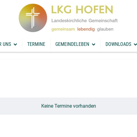
R UNS
TERMINE
GEMEINDELEBEN
DOWNLOADS
 uns
Gemeindeleben
Downloads
iger
Rückblick
Predigt
indeleitung
Gemeindeinfo
Flyer
Keine Termine vorhanden