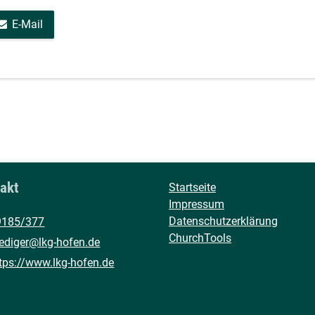
E-Mail
akt
Startseite
Impressum
Datenschutzerklärung
9185/377
ChurchTools
ediger@​lkg-hofen.​de
tps://www.​lkg-hofen.​de